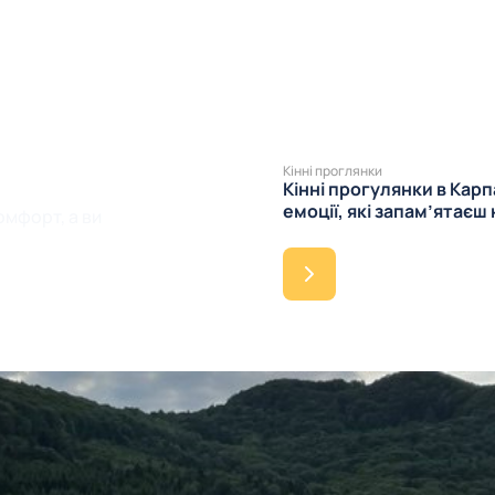
НІЖ
Кінні проглянки
Кінні прогулянки в Карп
емоції, які запам’ятаєш
омфорт, а ви
 організаторів таборів