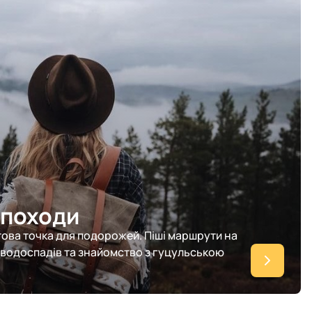
а походи
ова точка для подорожей. Піші маршрути на
о водоспадів та знайомство з гуцульською