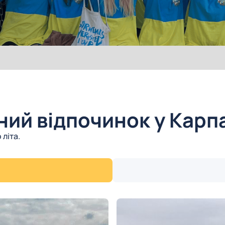
ьний відпочинок у Карп
літа.