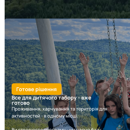
Залиште заявку - підготуємо пропозицію під ваш форма
Готове рішення
Все для дитячого табору - вже
готово
Проживання, харчування та територія для
активностей - в одному місці.
Ви створюєте програму - ми даємо базу.