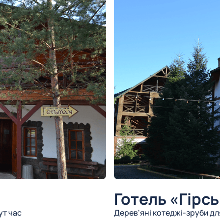
Готель «Гірс
ут час
Дерев'яні котеджі-зруби для