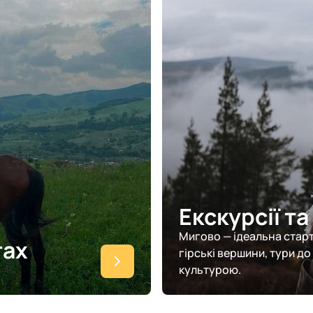
Екскурсії т
Мигово — ідеальна старт
тах
гірські вершини, тури д
культурою.