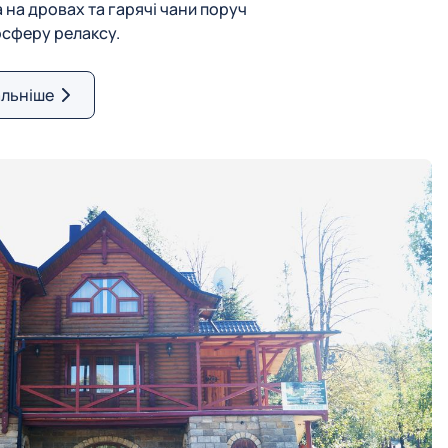
 на дровах та гарячі чани поруч
сферу релаксу.
льніше