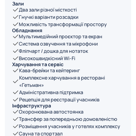
Зали
Два зали різної місткості
Гнучкі варіанти розсадки
Можливість трансформації простору
Обладнання
Мультимедійний проєктор та екран
Система озвучення та мікрофони
Фліпчарт / дошка для нотаток
Високошвидкісний Wi-Fi
Харчування та сервіс
Кава-брейки та кейтеринг
Комплексне харчування в ресторані
«Гетьман»
Адміністративна підтримка
Рецепція для реєстрації учасників
Інфраструктура
Охоронювана автостоянка
Трансфер за попередньою домовленістю
Розміщення учасників у готелях комплексу
Сауна та спортзал