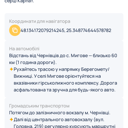
серці Карпат.
Координати для навігатора
48.134172079214245, 25.348774644578782
На автомобілі
Відстань від Чернівців до с. Мигове — близько 60
км (1 година дороги).
Рухайтесь трасою у напрямку Берегомету/
Вижниці. У селі Мигове орієнтуйтеся на
вказівники гірськолижного комплексу. Дорога
асфальтована та зручна для будь-якого авто.
Громадським транспортом
Потягом до залізничного вокзалу м. Чернівці.
Далі від центрального автовокзалу (вул.
Головна, 219) регулярно курсують маршрутні