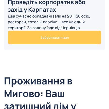
Проведіть корпоратив або
захід у Карпатах
Два сучасно обладнані зали на 20 і 120 осіб,
ресторан, готель і паркінг — все на одній
території. За годину їзди від Чернівців.
Забронювати зал
Проживання в
Мигово: Ваш
затишний дім у