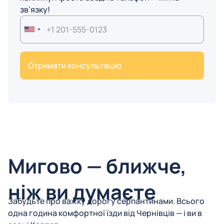
зв'язку!
United
States
+1
Мигово — ближче,
ніж ви думаєте
Забудьте про важку дорогу серпантинами. Всього
одна година комфортної їзди від Чернівців — і ви в