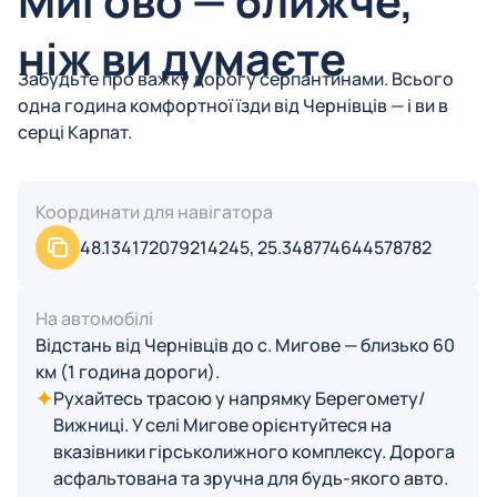
Мигово — ближче,
ніж ви думаєте
Забудьте про важку дорогу серпантинами. Всього
одна година комфортної їзди від Чернівців — і ви в
серці Карпат.
Координати для навігатора
48.134172079214245, 25.348774644578782
На автомобілі
Відстань від Чернівців до с. Мигове — близько 60
км (1 година дороги).
Рухайтесь трасою у напрямку Берегомету/
Вижниці. У селі Мигове орієнтуйтеся на
вказівники гірськолижного комплексу. Дорога
асфальтована та зручна для будь-якого авто.