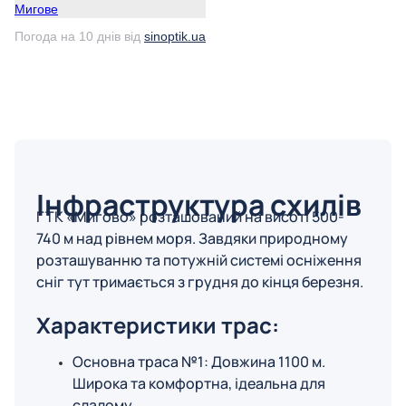
Мигове
Погода на 10 днів від
sinoptik.ua
Інфраструктура схилів
ГТК «Мигово» розташований на висоті 500-
740 м над рівнем моря. Завдяки природному
розташуванню та потужній системі осніження
сніг тут тримається з грудня до кінця березня.
Характеристики трас:
Основна траса №1: Довжина 1100 м.
Широка та комфортна, ідеальна для
слалому.