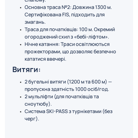
Основна траса №2: Довжина 1300 м.
Сертифікована FIS, підходить для
змагань.
Траса для початківців: 100 м. Окремий
огороджений схил з «бебі-ліфтом».
Нічне катання: Траси освітлюються
прожекторами, що дозволяє безпечно
кататися ввечері.
Витяги:
2 бугельні витяги (1200 м та 600 м) —
пропускна здатність 1000 осіб/год.
2 мульліфти (для початківців та
сноутюбу).
Система SKI-PASS з турнікетами (без
черг).