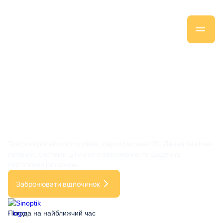
Гірськолижний
сезон у Мигово
Траси європейського рівня, сертифіковані FIS. Денне та нічне
катання, системи штучного засніження та щоденна
підготовка ратраком.
Забронювати відпочинок
Погода на найближчий час