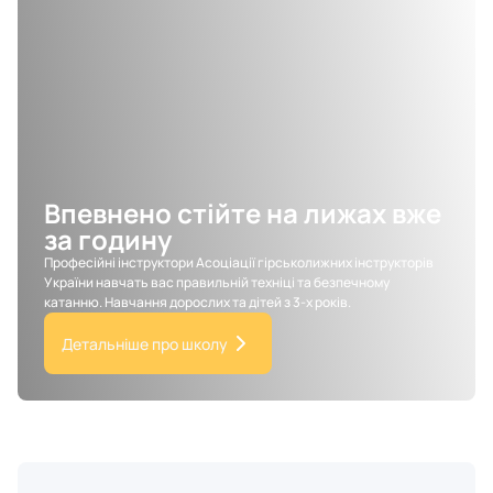
Впевнено стійте на лижах вже
за годину
Професійні інструктори Асоціації гірськолижних інструкторів
України навчать вас правильній техніці та безпечному
катанню. Навчання дорослих та дітей з 3-х років.
Детальніше про школу