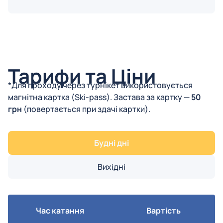
Тарифи та Ціни
*Для проходу через турнікет використовується
магнітна картка (Ski-pass). Застава за картку —
50
грн
(повертається при здачі картки).
Будні дні
Вихідні
Час катання
Вартість